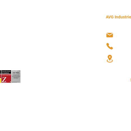
AVG Industri
info@a
Wir freuen uns auf Ihre Kontaktaufnahme!
Tägl. von 8:00 bis 18:00 Uhr
+49 7
Margar
©2023 von AVG Industrieservice GmbH