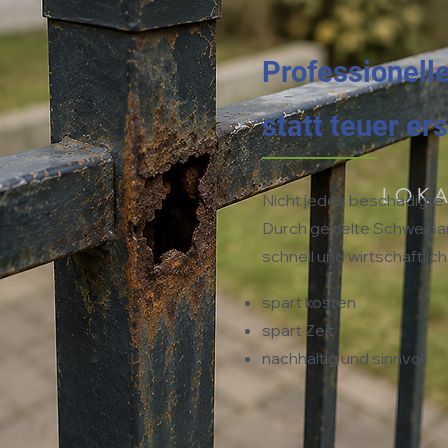
Professionell
statt teuer er
LOK
Nicht jedes beschädigte 
Durch gezielte Schweißar
schnell und wirtschaftlic
spart kosten
spart Zeit
nachhaltig und sinnvoll