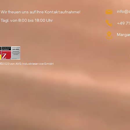
info@a
Wir freuen uns auf Ihre Kontaktaufnahme!
Tägl. von 8:00 bis 18:00 Uhr
+49 7
Margar
©2023 von AVG Industrieservice GmbH